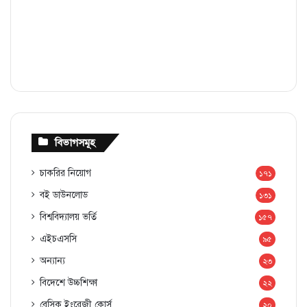
বিভাগসমূহ
চাকরির নিয়োগ
১৭১
বই ডাউনলোড
১৩১
বিশ্ববিদ্যালয় ভর্তি
১৫৭
এইচএসসি
৯৫
অন্যান্য
২৩
বিদেশে উচ্চশিক্ষা
২২
বেসিক ইংরেজী কোর্স
২০