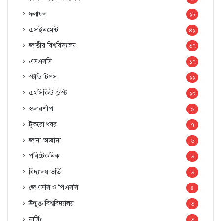
ফলাফল
১৮
এসাইনমেন্ট
৪১
জাতীয় বিশ্ববিদ্যালয়
৩৭
এসএসসি
১৭
স্টাডি টিপস
১১
এমসিকিউ টেস্ট
১০
স্কলারশীপ
৯
টুকরো খবর
৭
জানা-অজানা
৬
পলিটেকনিক
৬
বিদ্যালয় ভর্তি
৬
জেএসসি ও পিএসসি
৪
উন্মুক্ত বিশ্ববিদ্যালয়
৩
নার্সিং
৩