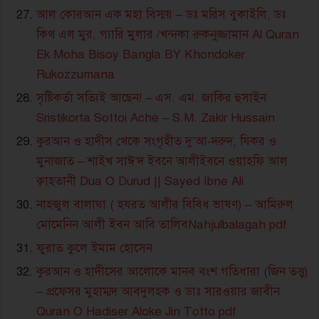
আল কোরআন এক মহা বিস্ময় – ডঃ মরিস বুকাইলি, ডঃ
কিথ এল মুর, গ্যারি মুলার /খন্দকা রুকনুজ্জামান Al Quran
Ek Moha Bisoy Bangla BY Khondoker
Rukozzumana
সৃষ্টিকর্তা সত্যিই আছেন! – এস. এম. জাকির হুসাইন
Sristikorta Sottoi Ache – S.M. Zakir Hussain
কুরআন ও হাদীস থেকে সংগৃহীত দু’আ-দরুদ, যিকর ও
মুনাজাত – শাইখ সাঈ’দ ইবনে আলীইবনে ওয়াহফি আল
ক্বাহতানী Dua O Durud || Sayed Ibne Ali
নাহজুল বালাঘা ( হযরত আলীর বিবিধ ভাষণ) – আমিরুল
মোমেনিন আলী ইবন আবি তালিবNahjulbalagah pdf
ফুরাত কুলে ইমাম হোসেন
কুরআন ও হাদীসের আলোকে মানব বংশ গতিধারা (জিন তত্ত্ব)
– প্রফেসর মুহাম্মদ আবদুলহক ও ডাঃ সারওয়ার জাবীন
Quran O Hadiser Aloke Jin Totto pdf