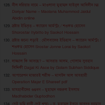
নীল দরিয়ার নামে – মাওলানা মুহাম্মদ যাইনুল আবিদীন Nil
Doriyar Name – Maolana Muhammod Jaidul
Abidin online
স্রষ্টার ইতিবৃত্ত – ক্যারেন আর্মস্ট্রং / শওকত হোসেন
Shorostar Itybitto by Saokot Hossain
স্রষ্টার জন্যে লড়াই : মৌলবাদের ইতিহাস – ক্যারেন আর্মস্ট্রং /
শওকত হোসেন Srostar Jonne Lorai by Saokot
Hossain
দাজ্জাল কি আসছে? – আসরার আলম, গোলাম সুবহান
সিদ্দিকী Dajjal Ki Asce by Golam Subhan Siddique
আপারেশন মাজারই শরীফ – মাসউদ আল আযহারী
Operation Majar E Shareef pdf
মাযহাবীদের গুপ্তধন – মুহাম্মদ নজরুল ইসলাম
Madhabider Guptodhon
সেই তুমি রানী (দুই খন্ড) – ড. মুহাম্মদ ইবনে আবদুর রহমান