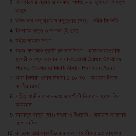
আসহাবে রাসূলের জীবনকথা অখন্ড – ড. মুহাম্মদ আবদুল
মাবুদ
মানবতার বন্ধু মুহাম্মদ রসূলুল্লাহ (সাঃ) – নঈম সিদ্দিকী
ইসলামে বন্ধুত্ব ও শত্রুতা (ই-বুক)
সহীহ নামাজ শিক্ষা
সহজ পদ্ধতিতে নূরানী কুরআন শিক্ষা – হাফেজ মাওলানা
মুফতী আবদুর রহমান আযাদNurani Quran Shikkha
Hafez Mawlana Mufti Abdur Rahman Azad
আল-বিদায়া ওয়ান নিহায়া ১-১০ খণ্ড – আল্লামা ইবনে
কাসীর (রহঃ)
সহীহ্ আক্বীদার মানদন্ডে তাবলীগী নিসাব – মুরাদ বিন
আমজাদ
সালাতুর রাসুল (ছাঃ) বাংলা ও ইংরেজি – মুহাম্মদ আব্দুল্লাহ
আল গালিব
রাসূলের প্রশ্ন সাহাবীদের জবাব সাহাবীদের প্রশ্ন রাসূলের