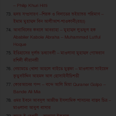
– Philip Khuri Hitti
হৃদয় সম্প্রসারণ –শিরক ও বিদাতের ভইয়াভয় পরিমাণ –
ইমাম মুহাম্মদ বিন আলীআশ-শাওকানী(রহঃ)
আবাবিলের কবলে আবরাহা – মুহাম্মদ লুতফুল হক
Ababiler Kabole Abraha – Muhammad Lutful
Hoque
ইতিহাসের দুর্লভ তথ্যাবলী – মাওলানা মুহাম্মদ গোফরান
রশিদী কীরানভী
নেয়ামতে খোদা আহলে বাইতে মুস্তফা – মাওলালা সাইয়েদ
কুতুবউদ্দিন আহমদ আল হোসাইনীচিশতী
কোরআনের গল্প – বন্দে আলি মিয়া Quraner Golpo –
Bande Ali Mia
ওমর ইবনে আবদুল আজীজ ইসলামিক শাসনের বাস্তব চিত্র –
মাওলানা আবুল বাসার