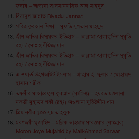
জবাব – আল্লামা সালমাননাসিফ আল মাহমুদ
রিয়াদুল জান্নাত Riyadul Jannat
পবিত্র কুরআন শিক্ষা – মুফতি সুলতান মাহমুদ
জ্বীন জাতির বিস্ময়কর ইতিহাস – আল্লামা জালালুদ্দিন সুয়ূতি
রহঃ / মোঃ হাদীউজ্জামান
জ্বীন জাতির বিস্ময়কর ইতিহাস – আল্লামা জালালুদ্দিন সুয়ূতি
রহঃ / মোঃ হাদীউজ্জামান
এ ওয়ার্ল্ড উইথআউট ইসলাম – গ্রাহাম ই. ফুলার / মোহাম্মদ
হাসান শরীফ
তফসীর মাআরেফুল কুরআন (সংক্ষিপ্ত) – হযরত মওলানা
মফতী মুহাম্মদ শফী (রহঃ) /মওলানা মুহিউদ্দীন খান
প্রিয় নবীর ১০০ সুন্নাত ইবুক
মরণজয়ী মুজাহিদ – মল্লিক আহমাদ সারওয়ার (লাহোর)
Moron Joye Mujahid by MalikAhmed Sarwar