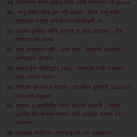
ডাউনলোড করুন রোজার উপর একটি অসাধারন বই ebook
আবু দাঊদ শরীফ চার পার্ট একত্রে – ইমাম আবু দাঊদ
সুলায়মান ইবনুল আশ’আসআস’সিজিস্তানী (র)
একজন মুসলীম নারীর অবশ্যই যা জানা প্রয়োজন – মীর
আশরাফ-উল-আলম
আল কোরআনে নারী – প্রথম খন্ড – অধ্যাপক মোহাম্মদ
মোশাররফ হোসাইন
হযরত মূসা কালিমুল্লাহ্ (আঃ) – আলহাজ্ব কাজী মাওলানা
মোঃ গোলাম রহমান
বাইবেল কুরআন ও বিজ্ঞান – ডাঃ মরিস বুকাইলি Quran O
Adhunik Biggan
যাদুকর ও জ্যোতিষীর গলায় ধারালো তরবারি – শাইখ
ওয়াহিদ বিন আবদুস সালাম বালী /মুহাম্মদ আবদুর রব
আফফান
বেহেস্তের রমণীগণ – আলহাজ্ব মৌ: মো: নুরুজ্জামান