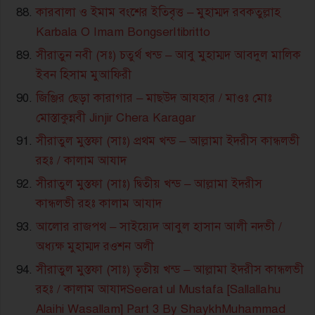
কারবালা ও ইমাম বংশের ইতিবৃত্ত – মুহাম্মদ রবকতুল্লাহ
Karbala O Imam BongserItibritto
সীরাতুন নবী (সঃ) চতুর্থ খন্ড – আবু মুহাম্মদ আবদুল মালিক
ইবন হিসাম মুআফিরী
জিঞ্জির ছেড়া কারাগার – মাছউদ আযহার / মাওঃ মোঃ
মোস্তাকুন্নবী Jinjir Chera Karagar
সীরাতুল মুস্তফা (সাঃ) প্রথম খন্ড – আল্লামা ইদরীস কান্ধলভী
রহঃ / কালাম আযাদ
সীরাতুল মুস্তফা (সাঃ) দ্বিতীয় খন্ড – আল্লামা ইদরীস
কান্ধলভী রহঃ কালাম আযাদ
আলোর রাজপথ – সাইয়্যেদ আবুল হাসান আলী নদভী /
অধ্যক্ষ মুহাম্মদ রওশন অলী
সীরাতুল মুস্তফা (সাঃ) তৃতীয় খন্ড – আল্লামা ইদরীস কান্ধলভী
রহঃ / কালাম আযাদSeerat ul Mustafa [Sallallahu
Alaihi Wasallam] Part 3 By ShaykhMuhammad