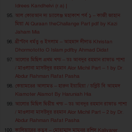
Idrees Kandhelvi (r.a) |
আল কোরআন দ্য চ্যালেঞ্জ মহাকাশ পর্ব ১ – কাজী জাহান
মিয়া Al Quraan theChallange Part pdf by Kazi
Jaham Mia
খ্রীস্টান ধর্মত্ত্ব ও ইসলাম – আহমাদ দীদাত Khristan
Dhormototto O Islam pdfby Ahmad Didat
আলোর মিছিল প্রথম খন্ড – ডঃ আবদুর রহমান রাফাত পাশা
/ মাওলানা মাসউদুর রহমান Alor Michil Part – 1 by Dr.
Abdur Rahman Rafat Pasha
কেয়ামতের আলামত – হারুন ইয়াহিয়া / ডব্লিউ বি আহমদ
Kiamoter Alamot By Haruniah Hia
আলোর মিছিল দ্বিতীয় খন্ড – ডঃ আবদুর রহমান রাফাত পাশা
/ মাওলানা মাসউদুর রহমান Alor Michil Part – 2 by Dr.
Abdur Rahman Rafat Pasha
কালিয়ারের কুতুব – মোহাম্মাদ মামুনুর রশিদ Kaliyarer