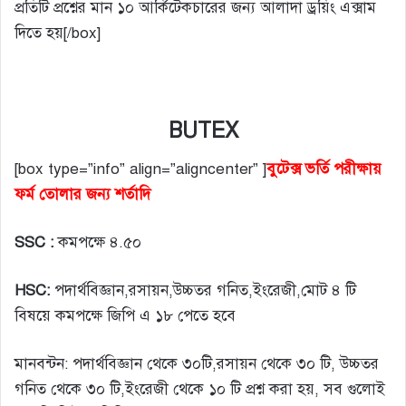
প্রতিটি প্রশ্নের মান ১০ আর্কিটেকচারের জন্য আলাদা ড্রয়িং এক্সাম
দিতে হয়[/box]
BUTEX
[box type=”info” align=”aligncenter” ]
বুটেক্স ভর্তি পরীক্ষায়
ফর্ম তোলার জন্য শর্তাদি
SSC :
কমপক্ষে ৪.৫০
HSC:
পদার্থবিজ্ঞান,রসায়ন,উচ্চতর গনিত,ইংরেজী,মোট ৪ টি
বিষয়ে কমপক্ষে জিপি এ ১৮ পেতে হবে
মানবন্টন: পদার্থবিজ্ঞান থেকে ৩০টি,রসায়ন থেকে ৩০ টি, উচ্চতর
গনিত থেকে ৩০ টি,ইংরেজী থেকে ১০ টি প্রশ্ন করা হয়, সব গুলোই