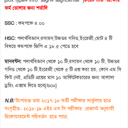
[box type=”info” align=”aligncenter” ]
রুয়েট ভর্তি পরীক্ষায়
ফর্ম তোলার জন্য শর্তাদি
SSC :
কমপক্ষে ৪.০০
HSC:
পদার্থবিজ্ঞান,রসায়ন,উচ্চতর গনিত,ইংরেজী,মোট ৪ টি
বিষয়ে কমপক্ষে জিপি এ ১৮.৫ পেতে হবে
মানবন্টন:
পদার্থবিজ্ঞান থেকে ১০ টি,রসায়ন থেকে ১০ টি, উচ্চতর
গনিত থেকে ১০ টি,ইংরেজী থেকে ৫ টি প্রশ্ন করা হয়, কোন এম সি
কিউ নেই, প্রতিটি প্রশ্নের মান ১০ আর্কিটেকচারের জন্য আলাদা
ড্রয়িং এক্সাম দিতে হবে[/box]
N.B:
উপোরক্ত তথ্য ২০১৭-১৮ ভর্তী পরীক্ষার সার্কুলার হতে
সংগৃহীত। ২০১৮-১৯ এইচ এস সি পরীক্ষার রেজাল্ট অনুযায়ী
রিকোয়ারমেন্ট পরিবর্তন হতে পারে,