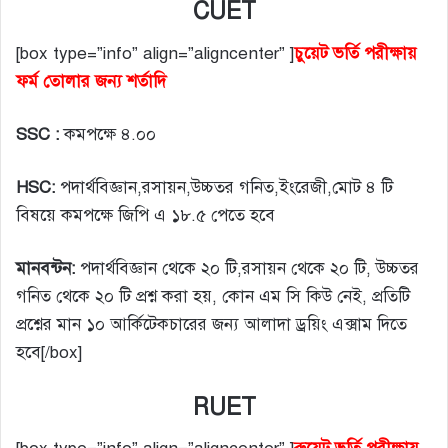
CUET
[box type=”info” align=”aligncenter” ]
চুয়েট ভর্তি পরীক্ষায়
ফর্ম তোলার জন্য শর্তাদি
SSC :
কমপক্ষে ৪.০০
HSC:
পদার্থবিজ্ঞান,রসায়ন,উচ্চতর গনিত,ইংরেজী,মোট ৪ টি
বিষয়ে কমপক্ষে জিপি এ ১৮.৫ পেতে হবে
মানবন্টন:
পদার্থবিজ্ঞান থেকে ২০ টি,রসায়ন থেকে ২০ টি, উচ্চতর
গনিত থেকে ২০ টি প্রশ্ন করা হয়, কোন এম সি কিউ নেই, প্রতিটি
প্রশ্নের মান ১০ আর্কিটেকচারের জন্য আলাদা ড্রয়িং এক্সাম দিতে
হবে[/box]
RUET