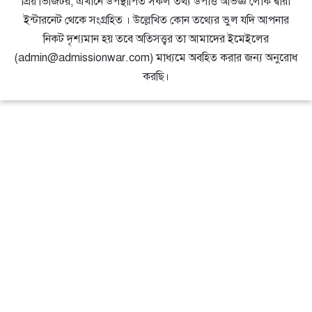
প্রিয় ভিজিটর, এখানে উপস্থাপিত সকল তথ্য উপাত্ত অভিজ্ঞ লোক দ্বারা
ইন্টারনেট থেকে সংগ্রহিত । উল্লেখিত কোন তথ্যের ভুল যদি আপনার
নিকট দৃশ্যমান হয় তবে অতিসত্ত্বর তা আমাদের ইমেইলের
(admin@admissionwar.com) মাধ্যমে অবহিত করার জন্য অনুরোধ
করছি।