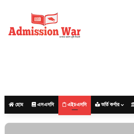
হোম
এসএসসি
এইচএসসি
ভর্তি কর্ণার