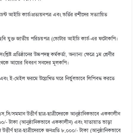
স্টুডেন্ট আইডি কার্ড/প্রত্যয়নপত্র এবং ভর্তির রশীদের সত্যায়িত
র ছবি যুক্ত জাতীয় পরিচয়পত্র (ভােটার আইডি কার্ড-এর ফটোকপি।
ট প্রতিষ্ঠানের উচ্চপদস্থ কর্মকর্তা, অন্যান্য ক্ষেত্রে ১ম শ্রেণীর
ন থেকে আয়ের বিবরণ সনদের মূলকপি।
 এবং ই-মেইল ফরমে উল্লেখিত ঘরে নির্ভুলভাবে লিপিবদ্ধ করতে
সি/সমমান উত্তীর্ণ ছাত্র-ছাত্রীদেরকে আনুষ্ঠানিকভাবে এককালীন
,৫০০/- টাকা (আনুষ্ঠানিকভাবে এককালীন) এবং যাতায়াত ভাড়া
্ণ ছাত্র-ছাত্রীদেরকে জনপ্রতি ৮,০০০/- টাকা (আনুষ্ঠানিকভাবে