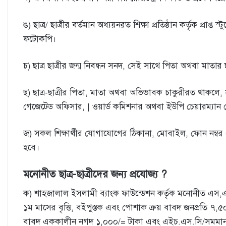
ঙ) ছাত্র/ ছাত্রীর বর্তমান অধ্যয়নরত শিক্ষা প্রতিষ্ঠান কর্তৃক প্রাপ্ত 
ফটোকপি।
চ) ছাত্র ছাত্রীর জন্ম নিবন্ধন সনদ, সেই সাথে পিতা অথবা মাতা
ছ) ছাত্র-ছাত্রীর পিতা, মাতা অথবা অভিভাবক চাকুরীরত থাকলে, সংশ্লিষ্
গেজেটেড অফিসার, | ওয়ার্ড কমিশনার অথবা ইউপি চেয়ারম্যা
জ) সকল শিক্ষার্থীর যােগাযােগের ঠিকানা, মােবাইল, ফোন নম্বর
হবে।
মনােনীত ছাত্র-ছাত্রীদের জন্য প্রযােজ্য ?
ক) শাহজালাল ইসলামী ব্যাংক ফাউন্ডেশন কর্তৃক মনােনীত এস,এস,
১ম মাসের বৃত্তি, বইপুস্তক এবং পােশাক ক্রয় বাবদ জনপ্রতি ৭
বাবদ এককালীন নগদ ১,০০০/= টাকা এবং এইচ.এস.সি/সমমান উত্তীর