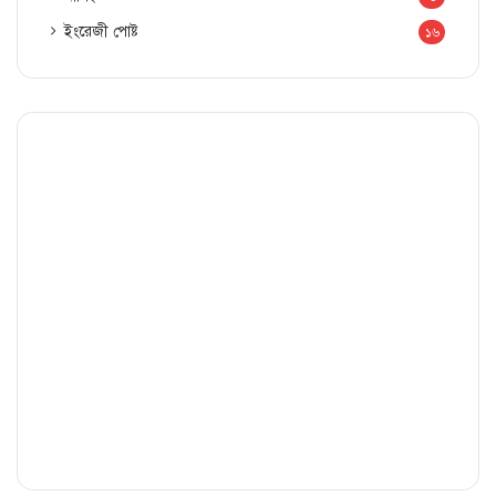
ইংরেজী পোষ্ট
১৬