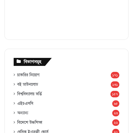
বিভাগসমূহ
চাকরির নিয়োগ
১৭১
বই ডাউনলোড
১৩১
বিশ্ববিদ্যালয় ভর্তি
১৫৭
এইচএসসি
৯৫
অন্যান্য
২৩
বিদেশে উচ্চশিক্ষা
২২
বেসিক ইংরেজী কোর্স
২০