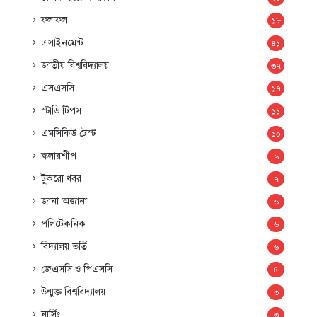
ফলাফল
১৮
এসাইনমেন্ট
৪১
জাতীয় বিশ্ববিদ্যালয়
৩৭
এসএসসি
১৭
স্টাডি টিপস
১১
এমসিকিউ টেস্ট
১০
স্কলারশীপ
৯
টুকরো খবর
৭
জানা-অজানা
৬
পলিটেকনিক
৬
বিদ্যালয় ভর্তি
৬
জেএসসি ও পিএসসি
৪
উন্মুক্ত বিশ্ববিদ্যালয়
৩
নার্সিং
৩