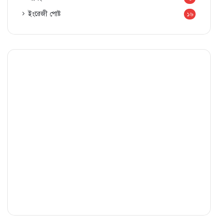
ইংরেজী পোষ্ট
১৬