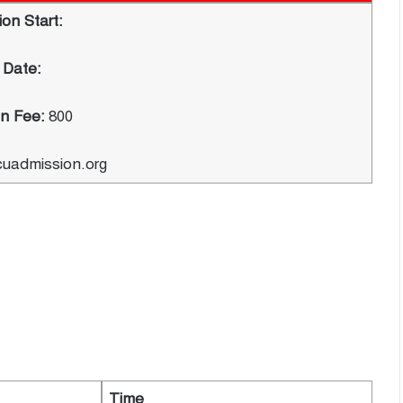
ion Start:
 Date:
on Fee:
800
cuadmission.org
Time