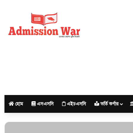
হোম
এসএসসি
এইচএসসি
ভর্তি কর্ণার