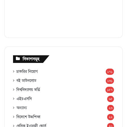
বিভাগসমূহ
চাকরির নিয়োগ
১৭১
বই ডাউনলোড
১৩১
বিশ্ববিদ্যালয় ভর্তি
১৫৭
এইচএসসি
৯৫
অন্যান্য
২৩
বিদেশে উচ্চশিক্ষা
২২
বেসিক ইংরেজী কোর্স
২০