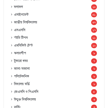
ফলাফল
১৮
এসাইনমেন্ট
৪১
জাতীয় বিশ্ববিদ্যালয়
৩৭
এসএসসি
১৭
স্টাডি টিপস
১১
এমসিকিউ টেস্ট
১০
স্কলারশীপ
৯
টুকরো খবর
৭
জানা-অজানা
৬
পলিটেকনিক
৬
বিদ্যালয় ভর্তি
৬
জেএসসি ও পিএসসি
৪
উন্মুক্ত বিশ্ববিদ্যালয়
৩
নার্সিং
৩