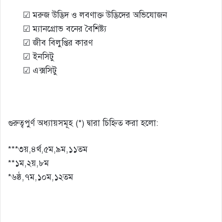
☑ মরুজ উদ্ভিদ ও লবণাক্ত উদ্ভিদের অভিযোজন
☑ ম্যানগ্রোভ বনের বৈশিষ্ট্য
☑ জীব বিলুপ্তির কারণ
☑ ইনসিটু
☑ এক্সসিটু
গুরুত্বপুর্ণ অধ্যায়সমূহ (*) দ্বারা চিহ্নিত করা হলো:
***৩য়,৪র্থ,৫ম,৯ম,১১তম
**১ম,২য়,৮ম
*৬ষ্ঠ,৭ম,১০ম,১২তম