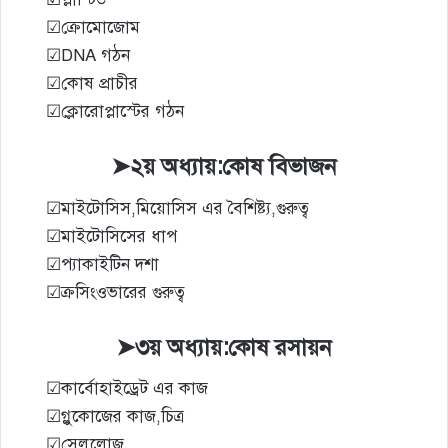
☑ক্রোমোজোম
☑DNA গঠন
☑কোষ প্রাচীর
☑ক্লোরোপ্লাস্টের গঠন
➤২য় অধ্যায়:কোষ বিভাজন
☑মাইটোসিস,মিয়োসিস এর বৈশিষ্ট্য,গুরুত্ব
☑মাইটোসিসের ধাপ
☑প্যাকাইটিন দশা
☑ক্রসিংওভারের গুরুত্ব
➤৩য় অধ্যায়:কোষ রসায়ন
☑কার্বোহাইড্রেট এর কাজ
☑গ্লুকোজের কাজ,চিত্র
☑সেলুলোজ