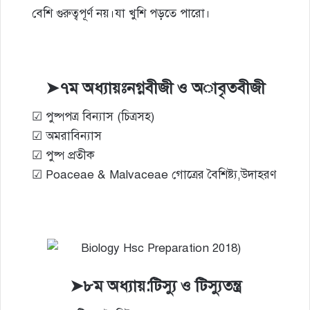
বেশি গুরুত্বপূর্ণ নয়।যা খুশি পড়তে পারো।
➤৭ম অধ্যায়ঃনগ্নবীজী ও অাবৃতবীজী
☑ পুষ্পপত্র বিন্যাস (চিত্রসহ)
☑ অমরাবিন্যাস
☑ পুষ্প প্রতীক
☑ Poaceae & Malvaceae গোত্রের বৈশিষ্ট্য,উদাহরণ
➤৮ম অধ্যায়:টিস্যু ও টিস্যুতন্ত্র