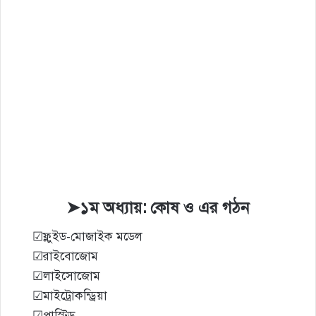
➤১ম অধ্যায়: কোষ ও এর গঠন
☑ফ্লুইড-মোজাইক মডেল
☑রাইবোজোম
☑লাইসোজোম
☑মাইট্রোকন্ড্রিয়া
☑প্লাস্টিড