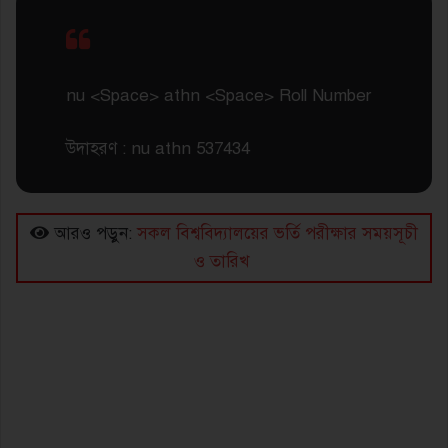
nu <Space> athn <Space> Roll Number
উদাহরণ : nu athn 537434
আরও পড়ুন:
সকল বিশ্ববিদ্যালয়ের ভর্তি পরীক্ষার সময়সূচী
ও তারিখ