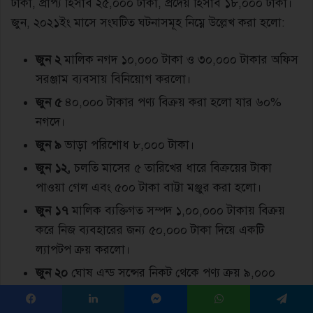
টাকা, প্রাপ্য হিসাব ২৫,০০০ টাকা, প্রদেয় হিসাব ১৮,০০০ টাকা।
জুন, ২০২১ইং মাসে সংঘটিত ঘটনাসমূহ নিম্নে উল্লেখ করা হলাে:
জুন ২
মালিক নগদ ১০,০০০ টাকা ও ৩০,০০০ টাকার অফিস
সরঞ্জাম ব্যবসায় বিনিয়ােগ করলাে।
জুন ৫
৪০,০০০ টাকার পণ্য বিক্রয় করা হলাে যার ৬০%
নগদে।
জুন ৯
ভাড়া পরিশােধ ৮,০০০ টাকা।
জুন ১২,
চলতি মাসের ৫ তারিখের ধারে বিক্রয়ের টাকা
পাওয়া গেল এবং ৫০০ টাকা বাট্টা মঞ্জুর করা হলাে।
জুন ১৭
মালিক ব্যক্তিগত সম্পদ ১,০০,০০০ টাকায় বিক্রয়
করে নিজ ব্যবহারের জন্য ৫০,০০০ টাকা দিয়ে একটি
ল্যাপটপ ক্রয় করলাে।
জুন ২০
ঘােষ এন্ড সন্সের নিকট থেকে পণ্য ক্রয় ৯,০০০
টাকা, যার ৫০% ধারে।
Facebook
LinkedIn
Messenger
WhatsApp
Telegram