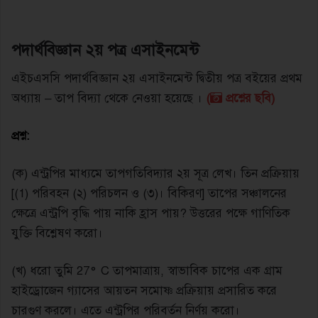
পদার্থবিজ্ঞান ২য় পত্র এসাইনমেন্ট
এইচএসসি পদার্থবিজ্ঞান ২য় এসাইনমেন্ট দ্বিতীয় পত্র বইয়ের প্রথম
অধ্যায় – তাপ বিদ্যা থেকে নেওয়া হয়েছে ।
(
প্রশ্নের ছবি)
প্রশ্ন:
(ক) এন্ট্রপির মাধ্যমে তাপগতিবিদ্যার ২য় সূত্র লেখ। তিন প্রক্রিয়ায়
[(1) পরিবহন (২) পরিচলন ও (৩)। বিকিরণ] তাপের সঞ্চালনের
ক্ষেত্রে এন্ট্রপি বৃদ্ধি পায় নাকি হ্রাস পায়? উত্তরের পক্ষে গাণিতিক
যুক্তি বিশ্লেষণ করাে।
(খ) ধরাে তুমি 27° C তাপমাত্রায়, স্বাভাবিক চাপের এক গ্রাম
হাইড্রোজেন গ্যাসের আয়তন সমােষ্ণ প্রক্রিয়ায় প্রসারিত করে
চারগুণ করলে। এতে এন্ট্রপির পরিবর্তন নির্ণয় করাে।