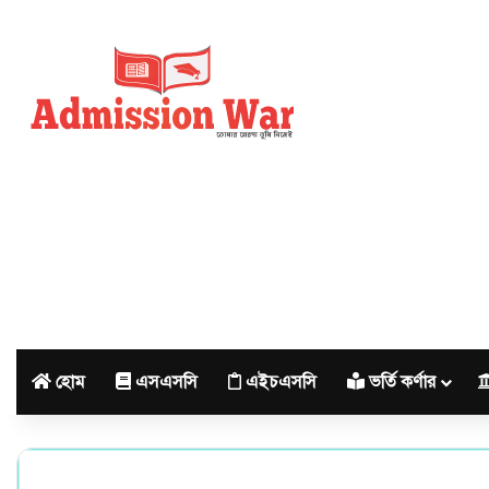
হোম
এসএসসি
এইচএসসি
ভর্তি কর্ণার