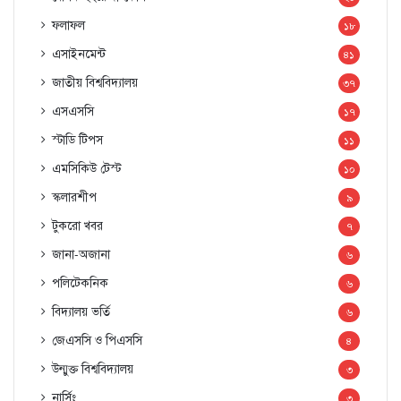
ফলাফল
১৮
এসাইনমেন্ট
৪১
জাতীয় বিশ্ববিদ্যালয়
৩৭
এসএসসি
১৭
স্টাডি টিপস
১১
এমসিকিউ টেস্ট
১০
স্কলারশীপ
৯
টুকরো খবর
৭
জানা-অজানা
৬
পলিটেকনিক
৬
বিদ্যালয় ভর্তি
৬
জেএসসি ও পিএসসি
৪
উন্মুক্ত বিশ্ববিদ্যালয়
৩
নার্সিং
৩