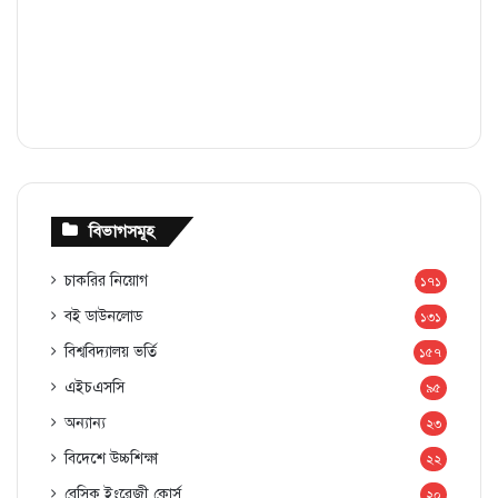
বিভাগসমূহ
চাকরির নিয়োগ
১৭১
বই ডাউনলোড
১৩১
বিশ্ববিদ্যালয় ভর্তি
১৫৭
এইচএসসি
৯৫
অন্যান্য
২৩
বিদেশে উচ্চশিক্ষা
২২
বেসিক ইংরেজী কোর্স
২০