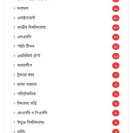
ফলাফল
১৮
এসাইনমেন্ট
৪১
জাতীয় বিশ্ববিদ্যালয়
৩৭
এসএসসি
১৭
স্টাডি টিপস
১১
এমসিকিউ টেস্ট
১০
স্কলারশীপ
৯
টুকরো খবর
৭
জানা-অজানা
৬
পলিটেকনিক
৬
বিদ্যালয় ভর্তি
৬
জেএসসি ও পিএসসি
৪
উন্মুক্ত বিশ্ববিদ্যালয়
৩
নার্সিং
৩