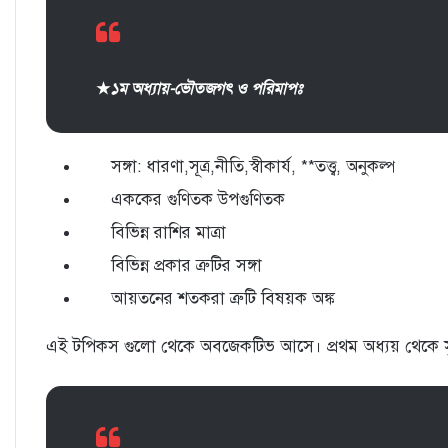
★
১ম অধ্যায়-ভৌতজগৎ ও পরিমাপঃ
সঙ্গা: ধারণা,সূত্র,নীতি,স্বীকার্য, **তত্ত্ব, অনুকল্প
‎এককের গুণিতক উপগুণিতক
‎বিভিন্ন রাশির মাত্রা
‎বিভিন্ন প্রকার ত্রুটির সঙ্গা
‎আয়তনের শতকরা ত্রুটি বিষয়ক অঙ্ক
‎এই টপিকস গুলো থেকে অবজেকটিভ আসে। প্রথম অধ্যয় থেকে