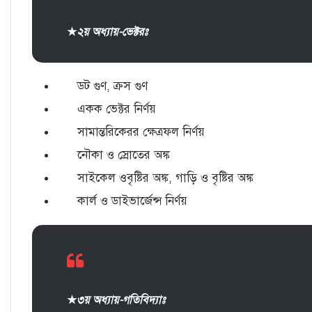
★
২য় অধ্যায়-ভেক্টরঃ
ডট গুণ, ক্রস গুণ
‎একক ভেক্টর নির্ণয়
‎সামান্তরিকেরর ক্ষেত্রফল নির্ণয়
‎নৌকা ও স্রোতের অঙ্ক
‎সাইকেল ওবৃষ্টির অঙ্ক, গাড়ি ও বৃষ্টির অঙ
‎কার্ল ও ডাইভার্জেন্স নির্ণয়
★
৩য় অধ্যায়-গতিবিদ্যাঃ