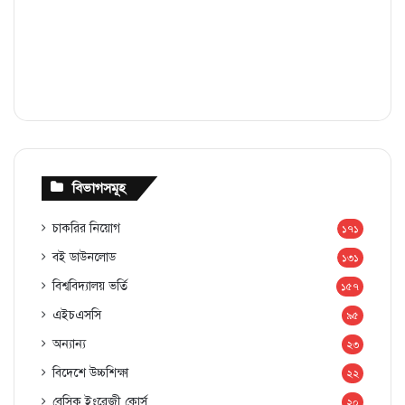
বিভাগসমূহ
চাকরির নিয়োগ
১৭১
বই ডাউনলোড
১৩১
বিশ্ববিদ্যালয় ভর্তি
১৫৭
এইচএসসি
৯৫
অন্যান্য
২৩
বিদেশে উচ্চশিক্ষা
২২
বেসিক ইংরেজী কোর্স
২০