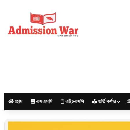
হোম
এসএসসি
এইচএসসি
ভর্তি কর্ণার