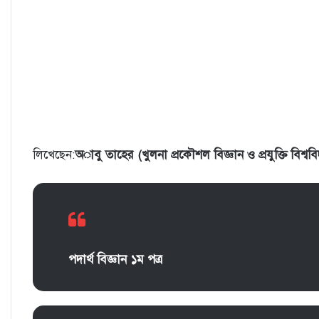
লিখেছেন:
অাবু তাহের (খুলনা প্রকৌশল বিজ্ঞান ও প্রযুক্তি বিশ্ববি
পদার্থ বিজ্ঞান ১ম পত্র