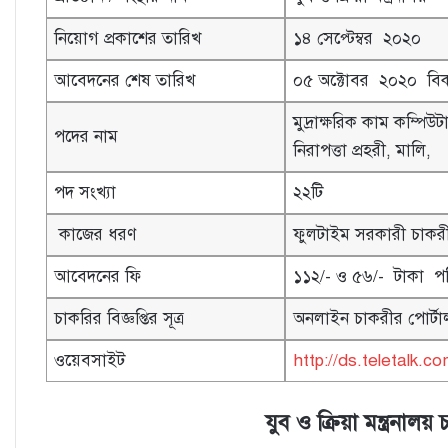
নিয়োগ প্রকাশের তারিখ
১৪ সেপ্টেম্বর ২০২০
আবেদনের শেষ তারিখ
০৫ অক্টোবর ২০২০ বিক
মুদ্রাক্ষরিক কাম কম্পিউ
পদের নাম
নিরাপত্তা প্রহরী, মালি,
পদ সংখ্যা
২২টি
কাজের ধরণ
ফুলটাইম সরকারী চাকর
আবেদনের ফি
১১২/- ও ৫৬/- টাকা প
চাকরির বিজ্ঞপ্তির সূত্র
অনলাইন চাকরীর পোর্ট
ওয়েবসাইট
http://ds.teletalk.c
যুব ও ক্রিয়া মন্ত্রনা