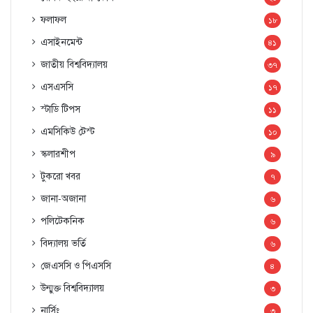
ফলাফল
১৮
এসাইনমেন্ট
৪১
জাতীয় বিশ্ববিদ্যালয়
৩৭
এসএসসি
১৭
স্টাডি টিপস
১১
এমসিকিউ টেস্ট
১০
স্কলারশীপ
৯
টুকরো খবর
৭
জানা-অজানা
৬
পলিটেকনিক
৬
বিদ্যালয় ভর্তি
৬
জেএসসি ও পিএসসি
৪
উন্মুক্ত বিশ্ববিদ্যালয়
৩
নার্সিং
৩