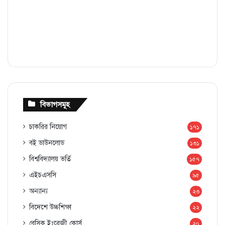
বিভাগসমূহ
চাকরির নিয়োগ
১৭১
বই ডাউনলোড
১৩১
বিশ্ববিদ্যালয় ভর্তি
১৫৭
এইচএসসি
৯৫
অন্যান্য
২৩
বিদেশে উচ্চশিক্ষা
২২
বেসিক ইংরেজী কোর্স
২০