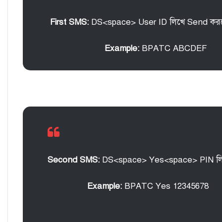
First SMS:
DS<space> User ID লিখে Send করত
Example:
BPATC ABCDEF
Second SMS:
DS<space> Yes<space> PIN লি
Example:
BPATC Yes 12345678