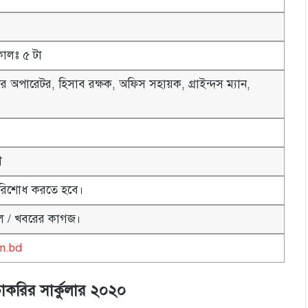
ালঃ ৫ টা
টার অপারেটর, হিসাব রক্ষক, অফিস সহায়ক, গ্রাইন্দস ম্যান,
ী
রিশোধ করতে হবে।
াল / খবরের কাগজ।
om.bd
লয় চাকরির সার্কুলার ২০২০