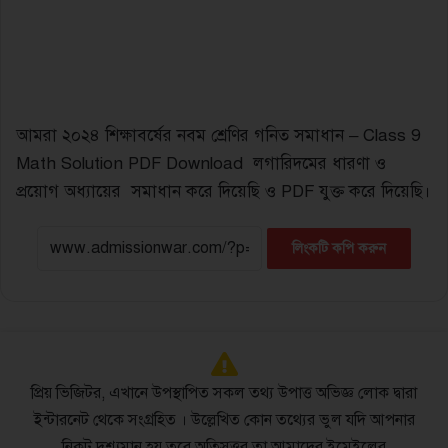
আমরা ২০২৪ শিক্ষাবর্ষের নবম শ্রেণির গনিত সমাধান – Class 9
Math Solution PDF Download লগারিদমের ধারণা ও
প্রয়োগ অধ্যায়ের সমাধান করে দিয়েছি ও PDF যুক্ত করে দিয়েছি।
লিংকটি কপি করুন
প্রিয় ভিজিটর, এখানে উপস্থাপিত সকল তথ্য উপাত্ত অভিজ্ঞ লোক দ্বারা
ইন্টারনেট থেকে সংগ্রহিত । উল্লেখিত কোন তথ্যের ভুল যদি আপনার
নিকট দৃশ্যমান হয় তবে অতিসত্ত্বর তা আমাদের ইমেইলের