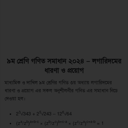
৯ম শ্রেণি গণিত সমাধান ২০২৪ – লগারিদমের
ধারণা ও প্রয়োগ
মাধ্যমিক ও দাখিল ৯ম শ্রেণির গণিত ৩য় অধ্যায় লগারিদমের
ধারণা ও প্রয়োগ এর সকল অনুশীলনীর গনিত এর সমাধান নিচে
দেওয়া হল।
3
5
6
2
√343 + 2
√243 – 12
√64
a
b
a+b-c
b
c
b+c-a
c
a
c+a-b
(z
/z
)
× (z
/z
)
× (z
/z
)
= 1