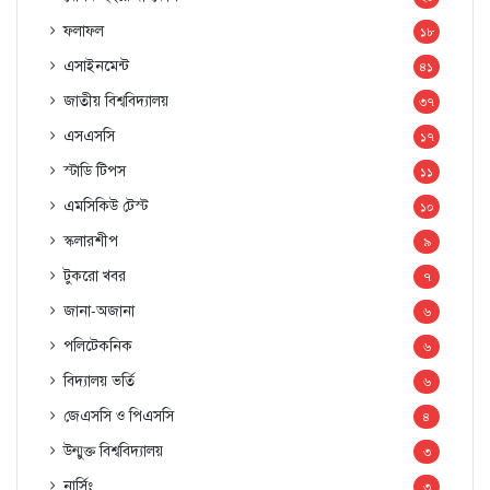
ফলাফল
১৮
এসাইনমেন্ট
৪১
জাতীয় বিশ্ববিদ্যালয়
৩৭
এসএসসি
১৭
স্টাডি টিপস
১১
এমসিকিউ টেস্ট
১০
স্কলারশীপ
৯
টুকরো খবর
৭
জানা-অজানা
৬
পলিটেকনিক
৬
বিদ্যালয় ভর্তি
৬
জেএসসি ও পিএসসি
৪
উন্মুক্ত বিশ্ববিদ্যালয়
৩
নার্সিং
৩