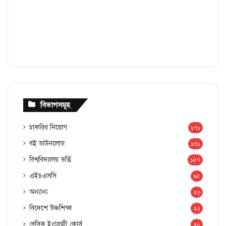
বিভাগসমূহ
চাকরির নিয়োগ
১৭১
বই ডাউনলোড
১৩১
বিশ্ববিদ্যালয় ভর্তি
১৫৭
এইচএসসি
৯৫
অন্যান্য
২৩
বিদেশে উচ্চশিক্ষা
২২
বেসিক ইংরেজী কোর্স
২০