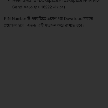
দ্বিতীয় SMS: BFDC<space>YES<space>PIN লিখে
Send করতে হবে 16222 নাম্বারে।
PIN Number টি পরবর্তিতে প্রবেশ পত্র Download করতে
প্রয়োজন হবে। এজন্য এটি সংরক্ষন করে রাখতে হবে।