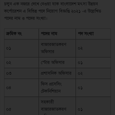
চলুন এক নজরে দেখে নেওয়া যাক বাংলাদেশ মৎস্য উন্নয়ন
কর্পোরেশন এ বিভিন্ন পদে নিয়োগ বিজ্ঞপ্তি ২০২১ -এ উল্লেখিত
পদের নাম ও পদের সংখ্যা।
ক্রমিক নং
পদের নাম
পদ সংখ্যা
বাজারজাতকরণ
০১
০২
অফিসার
০২
স্টোর অফিসার
০১
০৩
প্রশাসনিক অফিসার
০২
ফিস প্রসেসিং
০৪
০১
টেকনিশিয়ান
সহকারী
০৫
বাজারজাতকরণ
০১