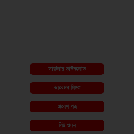
সার্কুলার ডাউনলোড
আবেদন লিংক
প্রবেশ পত্র
সিট প্ল্যান