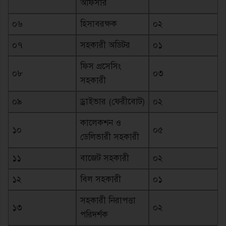
অফিসার
০৬
হিসাবরক্ষক
০২
০৭
সহকারী অডিটর
০১
ফিস প্রসেসিং
০৮
০৩
সহকারী
০৯
ড্রাইভার (ফেরীবোট)
০২
কালেকশন ও
১০
০৫
ডেলিভারী সহকারী
১১
বাজেট সহকারী
০২
১২
বিল সহকারী
০১
সহকারী নিরাপত্তা
১৩
০২
পরিদর্শক