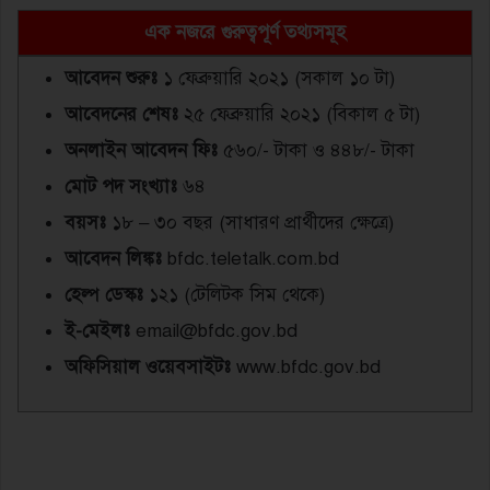
এক নজরে গুরুত্বপূর্ণ তথ্যসমূহ
আবেদন শুরুঃ
১ ফেব্রুয়ারি ২০২১ (সকাল ১০ টা)
আবেদনের শেষঃ
২৫ ফেব্রুয়ারি ২০২১ (বিকাল ৫ টা)
অনলাইন আবেদন ফিঃ
৫৬০/- টাকা ও ৪৪৮/- টাকা
মোট পদ সংখ্যাঃ
৬৪
বয়সঃ
১৮ – ৩০ বছর (সাধারণ প্রার্থীদের ক্ষেত্রে)
আবেদন লিঙ্কঃ
bfdc.teletalk.com.bd
হেল্প ডেস্কঃ
১২১ (টেলিটক সিম থেকে)
ই-মেইলঃ
email@bfdc.gov.bd
অফিসিয়াল ওয়েবসাইটঃ
www.bfdc.gov.bd