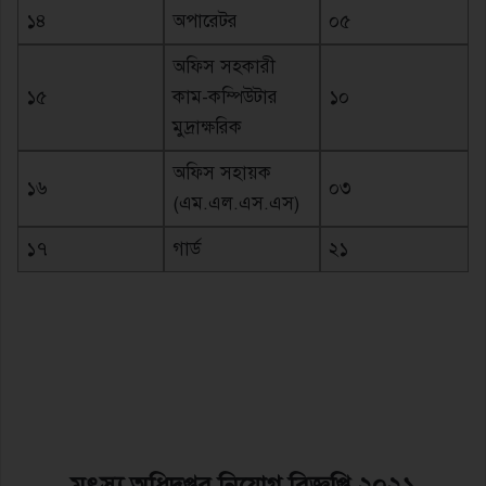
১৪
অপারেটর
০৫
অফিস সহকারী
১৫
কাম-কম্পিউটার
১০
মুদ্রাক্ষরিক
অফিস সহায়ক
১৬
০৩
(এম.এল.এস.এস)
১৭
গার্ড
২১
মৎস্য অধিদপ্তর নিয়োগ বিজ্ঞপ্তি ২০২১