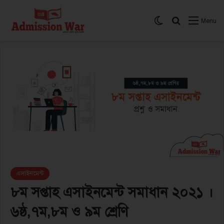
Switch skin
সার্চ করুন
Menu
এসাইনমেন্ট
৮ম সপ্তাহ এসাইনমেন্ট সমাধান ২০২১ ।
৬ষ্ঠ,৭ম,৮ম ও ৯ম শ্রেণি