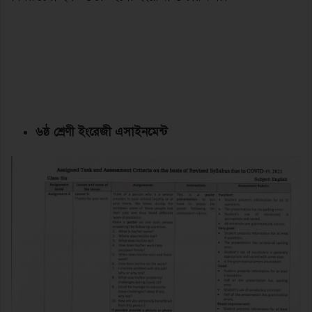
৬ষ্ঠ শ্রেণী ইংরেজী এসাইনমেন্ট