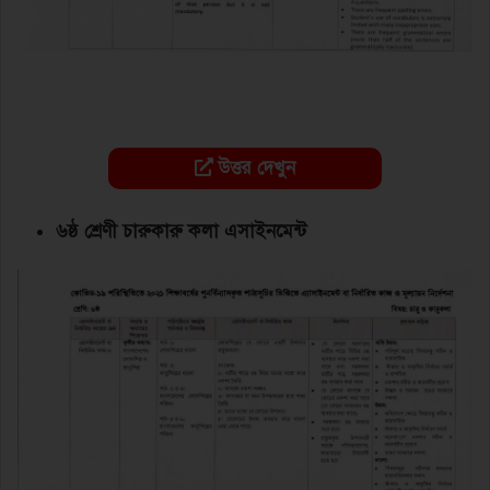
উত্তর দেখুন
৬ষ্ঠ শ্রেণী চারুকারু কলা এসাইনমেন্ট