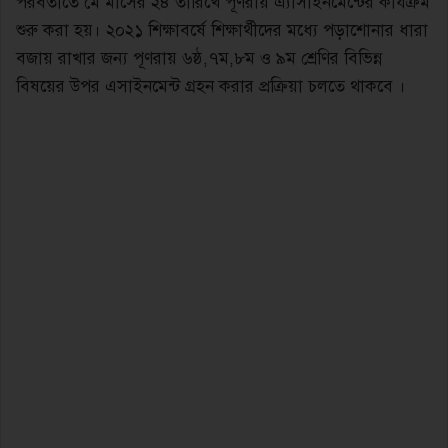
পরবর্তীতে মে মাসের ২৪ তারিখে পূণরায় এ্যাসাইনমেন্টের কার্যক্রম
শুরু করা হয়। ২০২১ শিক্ষাবর্ষে শিক্ষার্থীদের মধ্যে পড়াশোনার ধারা
বজায় রাখার জন্য পূণরায় ৬ষ্ঠ,৭ম,৮ম ও ৯ম শ্রেণির বিভিন্ন
বিষয়ের উপর এসাইনমেন্ট গ্রহন করার প্রক্রিয়া চলতে থাকবে ।