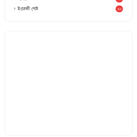
ইংরেজী পোষ্ট
১৬