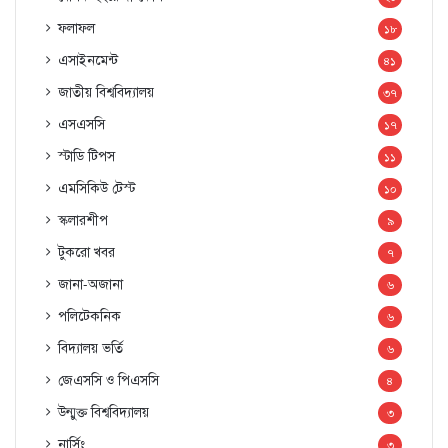
ফলাফল
১৮
এসাইনমেন্ট
৪১
জাতীয় বিশ্ববিদ্যালয়
৩৭
এসএসসি
১৭
স্টাডি টিপস
১১
এমসিকিউ টেস্ট
১০
স্কলারশীপ
৯
টুকরো খবর
৭
জানা-অজানা
৬
পলিটেকনিক
৬
বিদ্যালয় ভর্তি
৬
জেএসসি ও পিএসসি
৪
উন্মুক্ত বিশ্ববিদ্যালয়
৩
নার্সিং
৩