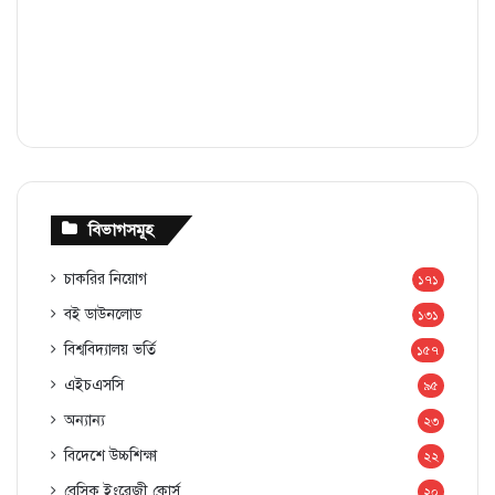
বিভাগসমূহ
চাকরির নিয়োগ
১৭১
বই ডাউনলোড
১৩১
বিশ্ববিদ্যালয় ভর্তি
১৫৭
এইচএসসি
৯৫
অন্যান্য
২৩
বিদেশে উচ্চশিক্ষা
২২
বেসিক ইংরেজী কোর্স
২০