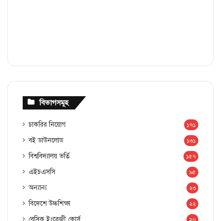
বিভাগসমূহ
চাকরির নিয়োগ
১৭১
বই ডাউনলোড
১৩১
বিশ্ববিদ্যালয় ভর্তি
১৫৭
এইচএসসি
৯৫
অন্যান্য
২৩
বিদেশে উচ্চশিক্ষা
২২
বেসিক ইংরেজী কোর্স
২০