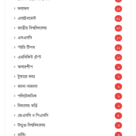
ফলাফল
১৮
এসাইনমেন্ট
৪১
জাতীয় বিশ্ববিদ্যালয়
৩৭
এসএসসি
১৭
স্টাডি টিপস
১১
এমসিকিউ টেস্ট
১০
স্কলারশীপ
৯
টুকরো খবর
৭
জানা-অজানা
৬
পলিটেকনিক
৬
বিদ্যালয় ভর্তি
৬
জেএসসি ও পিএসসি
৪
উন্মুক্ত বিশ্ববিদ্যালয়
৩
নার্সিং
৩