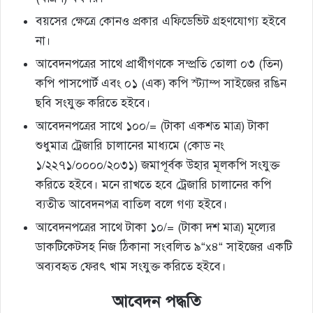
বয়সের ক্ষেত্রে কোনও প্রকার এফিডেভিট গ্রহণযােগ্য হইবে
না।
আবেদনপত্রের সাথে প্রার্থীগণকে সম্প্রতি তােলা ০৩ (তিন)
কপি পাসপাের্ট এবং ০১ (এক) কপি স্ট্যাম্প সাইজের রঙিন
ছবি সংযুক্ত করিতে হইবে।
আবেদনপত্রের সাথে ১০০/= (টাকা একশত মাত্র) টাকা
শুধুমাত্র ট্রেজারি চালানের মাধ্যমে (কোড নং
১/২২৭১/০০০০/২০৩১) জমাপূর্বক উহার মূলকপি সংযুক্ত
করিতে হইবে। মনে রাখতে হবে ট্রেজারি চালানের কপি
ব্যতীত আবেদনপত্র বাতিল বলে গণ্য হইবে।
আবেদনপত্রের সাথে টাকা ১০/= (টাকা দশ মাত্র) মূল্যের
ডাকটিকেটসহ নিজ ঠিকানা সংবলিত ৯“x৪“ সাইজের একটি
অব্যবহৃত ফেরৎ খাম সংযুক্ত করিতে হইবে।
আবেদন পদ্ধতি