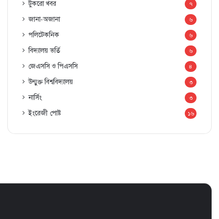
টুকরো খবর
৭
জানা-অজানা
৬
পলিটেকনিক
৬
বিদ্যালয় ভর্তি
৬
জেএসসি ও পিএসসি
৪
উন্মুক্ত বিশ্ববিদ্যালয়
৩
নার্সিং
৩
ইংরেজী পোষ্ট
১৬