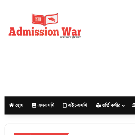
হোম
এসএসসি
এইচএসসি
ভর্তি কর্ণার