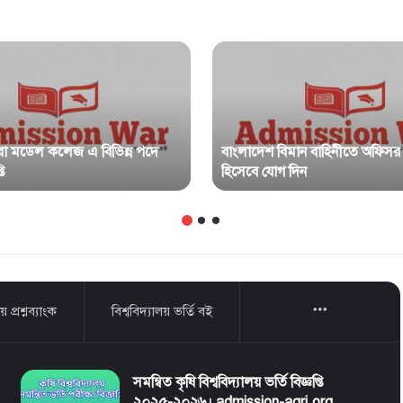
রা মডেল কলেজ এ বিভিন্ন পদে
বাংলাদেশ বিমান বাহিনীতে অফিসর 
ি
হিসেবে যোগ দিন
More
য় প্রশ্নব্যাংক
বিশ্ববিদ্যালয় ভর্তি বই
সমন্বিত কৃষি বিশ্ববিদ্যালয় ভর্তি বিজ্ঞপ্তি
২০২৫-২০২৬। admission-agri.org