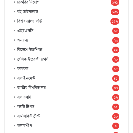
চাকরির নিয়োগ
১৭১
বই ডাউনলোড
১৩১
বিশ্ববিদ্যালয় ভর্তি
১৫৭
এইচএসসি
৯৫
অন্যান্য
২৩
বিদেশে উচ্চশিক্ষা
২২
বেসিক ইংরেজী কোর্স
২০
ফলাফল
১৮
এসাইনমেন্ট
৪১
জাতীয় বিশ্ববিদ্যালয়
৩৭
এসএসসি
১৭
স্টাডি টিপস
১১
এমসিকিউ টেস্ট
১০
স্কলারশীপ
৯